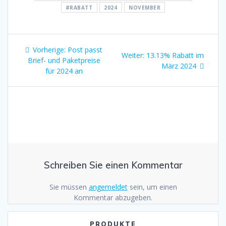
#RABATT
2024
NOVEMBER
Beitrags-
Vorheriger
Vorherige:
Post passt
Nächster
Weiter:
13.13% Rabatt im
Navigation
Beitrag:
Brief- und Paketpreise
Beitrag:
März 2024
für 2024 an
Schreiben Sie einen Kommentar
Sie müssen
angemeldet
sein, um einen
Kommentar abzugeben.
PRODUKTE