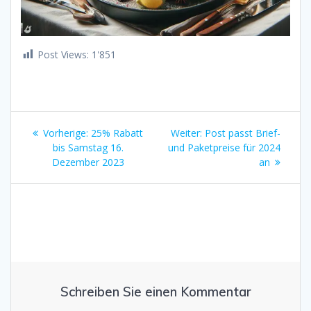
Post Views:
1'851
Beitrags-
Vorheriger
Nächster
Vorherige:
25% Rabatt
Weiter:
Post passt Brief-
Navigation
Beitrag:
Beitrag:
bis Samstag 16.
und Paketpreise für 2024
Dezember 2023
an
Schreiben Sie einen Kommentar