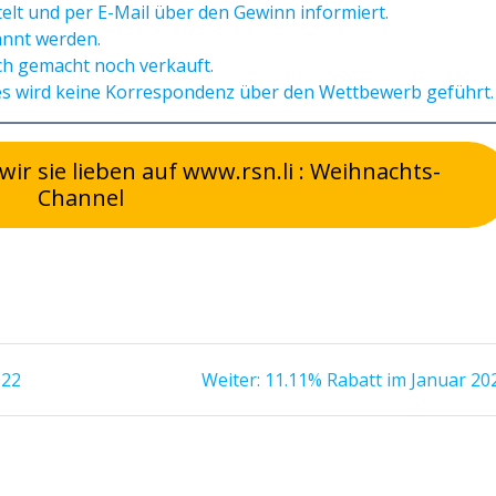
elt und per E-Mail über den Gewinn informiert.
annt werden.
ch gemacht noch verkauft.
s wird keine Korrespondenz über den Wettbewerb geführt.
r sie lieben auf www.rsn.li : Weihnachts-
Channel
Nächster
022
Weiter:
11.11% Rabatt im Januar 20
Beitrag: