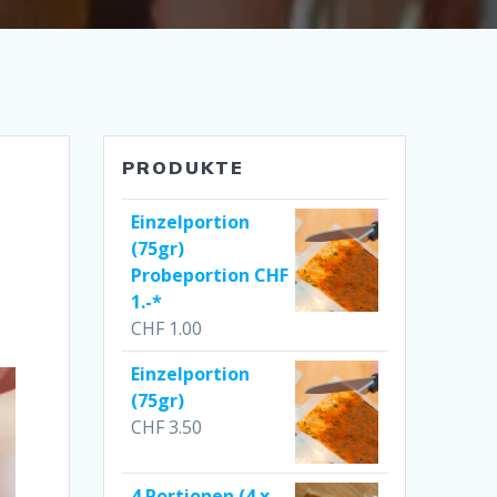
PRODUKTE
Einzelportion
(75gr)
Probeportion CHF
1.-*
CHF
1.00
Einzelportion
(75gr)
CHF
3.50
4 Portionen (4 x