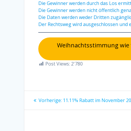
Die Gewinner werden durch das Los ermitt
Die Gewinner werden nicht öffentlich gen
Die Daten werden weder Dritten zugängli
Der Rechtsweg wird ausgeschlossen und e
Weihnachtsstimmung wie wi
Post Views:
2'780
Beitrags-
Vorheriger
Vorherige:
11.11% Rabatt im November 2
Beitrag:
Navigation