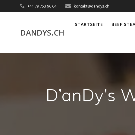
Akuteller
+41 79 753 96 64
kontakt@dandys.ch
User
STARTSEITE
BEEF STE
DANDYS.CH
D’anDy’s 