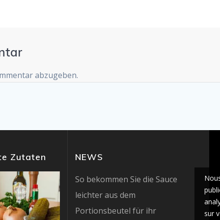
ntar
ommentar abzugeben.
e Zutaten
NEWS
Nous
So bekommen Sie die Sauce
publi
leichter aus dem
anal
Portionsbeutel für ihr
sur v