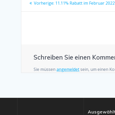
Beitrags-
Vorheriger
Vorherige:
11.11% Rabatt im Februar 2022
Beitrag:
Navigation
Schreiben Sie einen Komme
Sie müssen
angemeldet
sein, um einen K
Ausgewählt