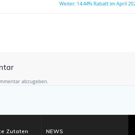
Nächster
Weiter:
14.44% Rabatt im April 20
Beitrag:
ntar
ommentar abzugeben.
e Zutaten
NEWS