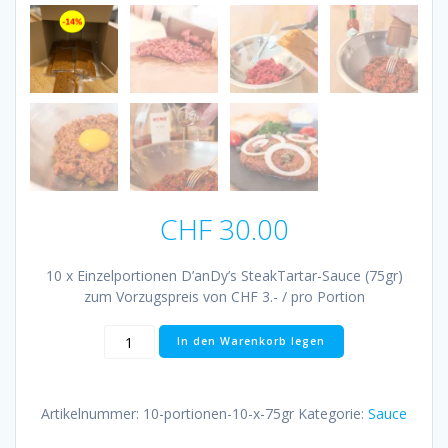
CHF
30.00
10 x Einzelportionen D’anDy’s SteakTartar-Sauce (75gr)
zum Vorzugspreis von CHF 3.- / pro Portion
10
In den Warenkorb legen
Portionen
(10
x
Artikelnummer:
10-portionen-10-x-75gr
Kategorie:
Sauce
75gr)
Menge