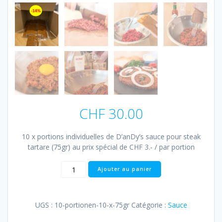
CHF
30.00
10 x portions individuelles de D’anDy’s sauce pour steak
tartare (75gr) au prix spécial de CHF 3.- / par portion
quantité
Ajouter au panier
de
10
Portionen
UGS :
10-portionen-10-x-75gr
Catégorie :
Sauce
(10
x