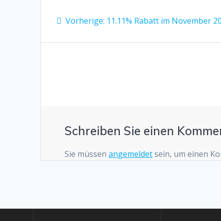
Beitrags-
Vorheriger
Vorherige:
11.11% Rabatt im November 2
Navigation
Beitrag:
Schreiben Sie einen Komme
Sie müssen
angemeldet
sein, um einen K