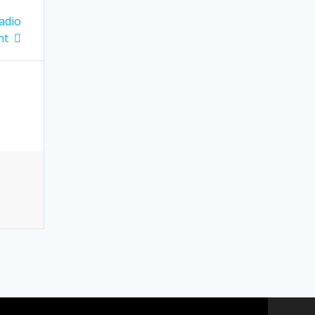
adio
ht