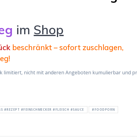
.
eg
im
Shop
ück
beschränkt – sofort zuschlagen,
eg!
ück limitiert, nicht mit anderen Angeboten kumulierbar und p
S #REZEPT #FEINSCHMECKER #FLEISCH #SAUCE
#FOODPORN