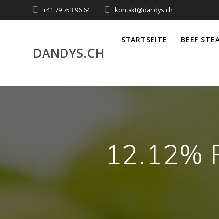
Akuteller
+41 79 753 96 64
kontakt@dandys.ch
User
STARTSEITE
BEEF STE
DANDYS.CH
12.12% 