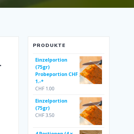
PRODUKTE
1
Einzelportion
(75gr)
Probeportion CHF
1.-*
CHF
1.00
Einzelportion
(75gr)
CHF
3.50
4 Portionen (4 x