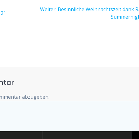
Nächster
Weiter:
Besinnliche Weihnachtszeit dank R
021
Beitrag:
Summernig
ntar
ommentar abzugeben.