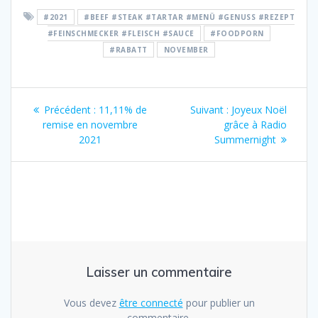
#2021
#BEEF #STEAK #TARTAR #MENÜ #GENUSS #REZEPT
#FEINSCHMECKER #FLEISCH #SAUCE
#FOODPORN
#RABATT
NOVEMBER
Navigation
Article
Article
Précédent :
11,11% de
Suivant :
Joyeux Noël
de
précédent
suivant
remise en novembre
grâce à Radio
:
:
2021
Summernight
l’article
Laisser un commentaire
Vous devez
être connecté
pour publier un
commentaire.