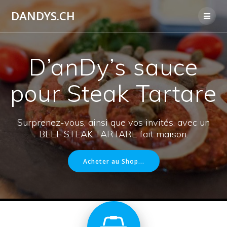
Utilisateur
DANDYS.CH
actuel
D’anDy’s sauce
pour Steak Tartare
Surprenez-vous, ainsi que vos invités, avec un
BEEF STEAK TARTARE fait maison.
Acheter au Shop...