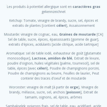
Les produits à potentiel allergique sont en
caractères gras
gekennzeichnet
Ketchup: Tomate, vinaigre de brandy, sucre, sel, épices et
extraits de plantes [contient
céleri
], Assaisonnement
Moutarde: vinaigre de cognac, eau,
Graines de moutarde
[CA]
Sel de table, sucre, épices, épaississants [gomme de guar],
extraits d'épices, acidulants [acide citrique, acide tartrique]
Aromatique: sel de table iodé, exhausteur de goût [glutamate
monosodique],
Lactose, amidon de blé
, Extrait de levure,
poudre d'oignon, huiles végétales [palme, tournesol], sel de
table, épices [avec
céleri
], Poudre de champignons porcini,
Poudre de champignons au beurre, Feuilles de laurier, Peut
contenir des traces d'oeuf et de moutarde
Worcester: vinaigre de malt [à partir de
orge
], Vinaigre de
brandy, mélasse, sucre, sel, anchois [
poisson
], Extrait de
tamarin, oignons, ail, épices, arômes
Sambaloelek: poivrons frais, sel de table, eau, acidifiant, acide