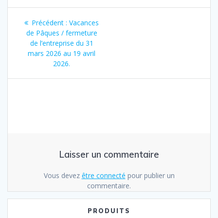
Navigation
Article
Précédent :
Vacances
de
précédent
de Pâques / fermeture
:
de l’entreprise du 31
l’article
mars 2026 au 19 avril
2026.
Laisser un commentaire
Vous devez
être connecté
pour publier un
commentaire.
PRODUITS