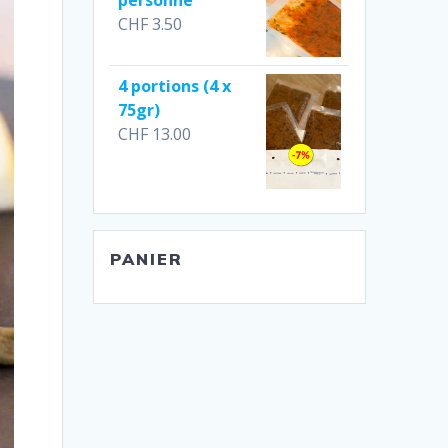
personne
CHF
3.50
4 portions (4 x
75gr)
CHF
13.00
PANIER