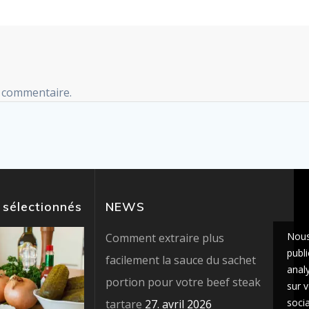
 commentaire.
 sélectionnés
NEWS
Nous
Comment extraire plus
publi
facilement la sauce du sachet
anal
portion pour votre beef steak
sur v
socia
tartare
27. avril 2026