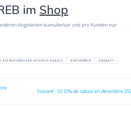
REB im
Shop
mit anderen Angeboten kumulierbar und pro Kunden nur
 #FEINSCHMECKER #FLEISCH #SAUCE
#NOVEMBER
#RABATT
bre
Article
Suivant :
12.12% de rabais en décembre 20
suivant
: