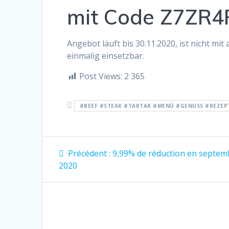
mit Code Z7ZR4
Angebot läuft bis 30.11.2020, ist nicht 
einmalig einsetzbar.
Post Views:
2 365
#BEEF #STEAK #TARTAR #MENÜ #GENUSS #REZEPT
Navigation
Article
Précédent :
9,99% de réduction en septem
précédent
de
2020
:
l’article