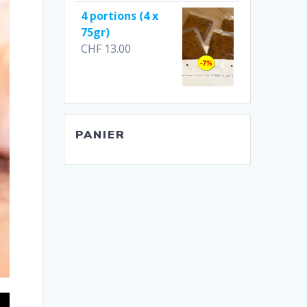
4 portions (4 x
75gr)
CHF
13.00
PANIER