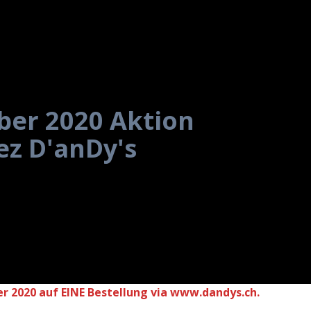
er 2020 Aktion
ez D'anDy's
r 2020 auf EINE Bestellung via www.dandys.ch.