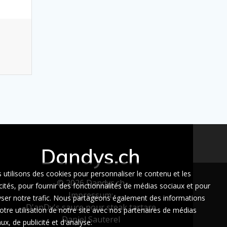
Dandys.ch
 utilisons des cookies pour personnaliser le contenu et les
© 2026 Dandys.ch
cités, pour fournir des fonctionnalités de médias sociaux et pour
Impressum:
yser notre trafic. Nous partageons également des informations
D'anDy's sauce pour steak tartare
otre utilisation de notre site avec nos partenaires de médias
Daniel Sauterel
ux, de publicité et d'analyse.