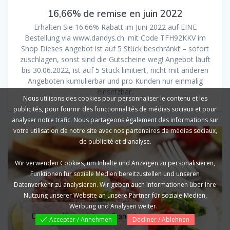
16,66% de remise en juin 2022
Erhalten Sie 16.66% Rabatt im Juni 2022 auf EINE
Bestellung via www.dandys.ch. mit Code TFH92KKV im
Shop Dieses Angebot ist auf 5 Stück beschränkt – sofort
zuschlagen, sonst sind die Gutscheine weg! Angebot läuft
bis 30.06.2022, ist auf 5 Stück limitiert, nicht mit anderen
Angeboten kumulierbar und pro Kunden nur einmalig
einsetzbar.
Nous utilisons des cookies pour personnaliser le contenu et les
publicités, pour fournir des fonctionnalités de médias sociaux et pour
analyser notre trafic. Nous partageons également des informations sur
votre utilisation de notre site avec nos partenaires de médias sociaux,
de publicité et d'analyse.
Wir verwenden Cookies, um Inhalte und Anzeigen zu personalisieren,
Funktionen für soziale Medien bereitzustellen und unseren
Datenverkehr zu analysieren. Wir geben auch Informationen über Ihre
Nutzung unserer Website an unsere Partner für soziale Medien,
Werbung und Analysen weiter.
Deutsch (Schweiz)
Français
Accepter / Annehmen
Décliner / Ablehnen