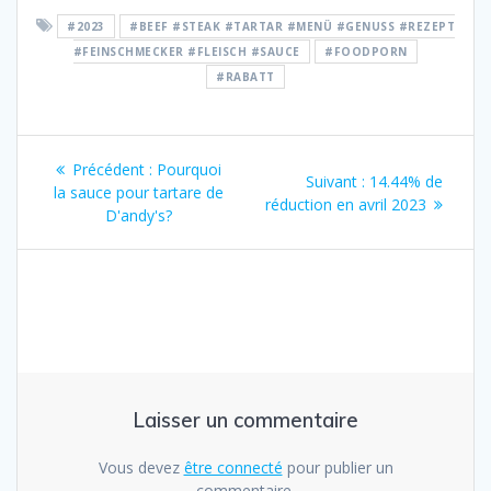
#2023
#BEEF #STEAK #TARTAR #MENÜ #GENUSS #REZEPT
#FEINSCHMECKER #FLEISCH #SAUCE
#FOODPORN
#RABATT
Navigation
Article
Précédent :
Pourquoi
Article
Suivant :
14.44% de
de
précédent
la sauce pour tartare de
suivant
réduction en avril 2023
:
D'andy's?
:
l’article
Laisser un commentaire
Vous devez
être connecté
pour publier un
commentaire.