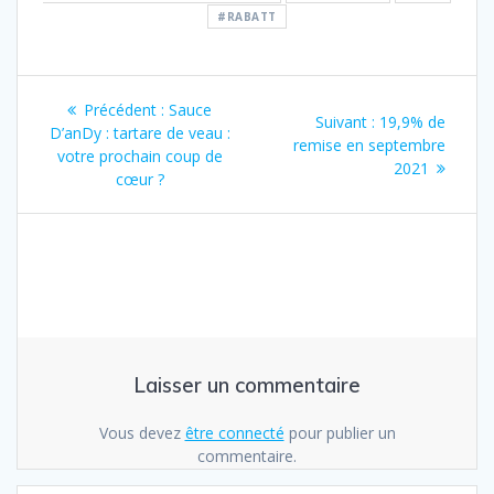
#RABATT
Navigation
Article
Précédent :
Sauce
Article
Suivant :
19,9% de
de
précédent
D’anDy : tartare de veau :
suivant
remise en septembre
:
votre prochain coup de
:
2021
l’article
cœur ?
Laisser un commentaire
Vous devez
être connecté
pour publier un
commentaire.