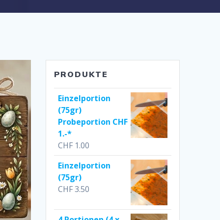
PRODUKTE
Einzelportion
(75gr)
Probeportion CHF
1.-*
CHF
1.00
Einzelportion
(75gr)
CHF
3.50
4 Portionen (4 x