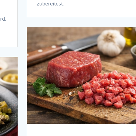
zubereitest.
rd,