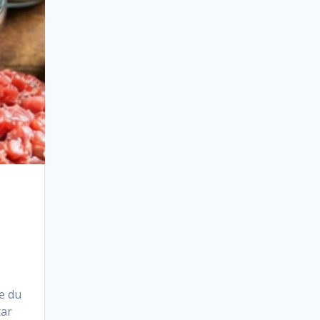
e du
tar