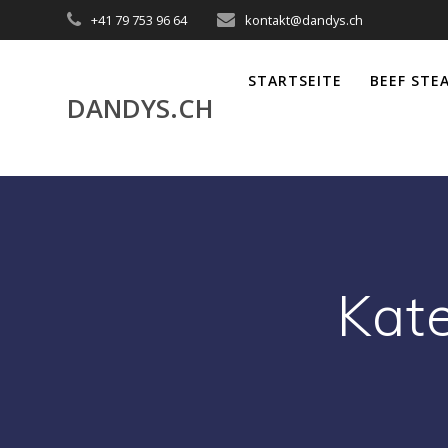
Akuteller
+41 79 753 96 64
kontakt@dandys.ch
User
STARTSEITE
BEEF STE
DANDYS.CH
Kat